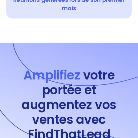
mois
Amplifiez
votre
portée et
augmentez vos
ventes avec
FindThatLead