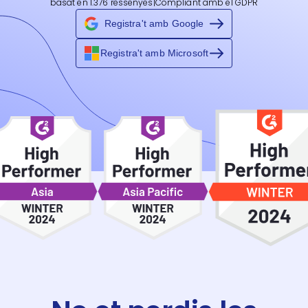
basat en 1.376 ressenyes
|
Compliant amb el GDPR
Registra't amb Google
Registra't amb Microsoft