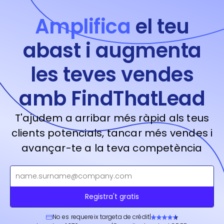
Amplifica
el teu
abast i augmenta
les teves vendes
amb FindThatLead
T'ajudem a arribar més ràpid als teus
clients potencials, tancar més vendes i
avançar-te a la teva competència
Registra't gratis
No es requereix targeta de crèdit
|