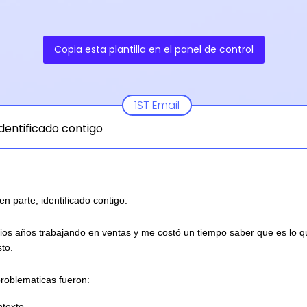
Copia esta plantilla en el panel de control
1ST Email
identificado contigo
en parte, identificado contigo.
rios años trabajando en ventas y me costó un tiempo saber que es lo q
to.
problematicas fueron:
ntexto.