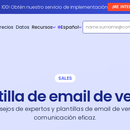
a 100! Obtén nuestro servicio de implementación
¡ME INTE
recios
Datos
Recursos
Español
SALES
tilla de email de v
ejos de expertos y plantillas de email de v
comunicación eficaz.