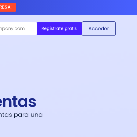
RESA!
Acceder
Regístrate gratis
entas
entas para una